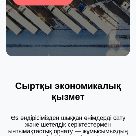
Сыртқы экономикалық
қызмет
Өз өндірісімізден шыққан өнімдерді сату
және шетелдік серіктестермен
ынтымақтастық орнату — жұмысымыздың