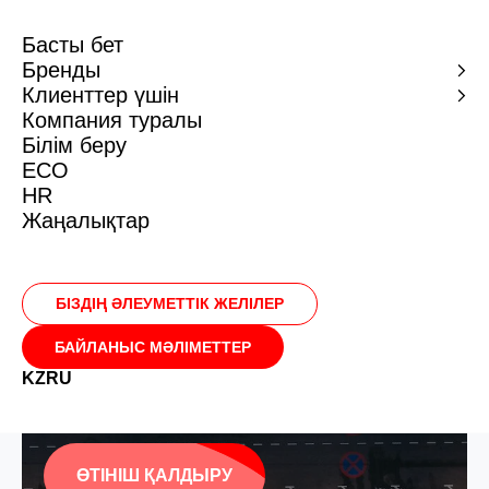
Басты бет
Басты бет
Бренды
Бренды
Клиенттер үшін
Клиенттер үшін
Компания туралы
Компания туралы
Білім беру
Білім беру
ECO
ECO
HR
HR
Жаңалықтар
Жаңалықтар
Экспорт
БІЗДІҢ ӘЛЕУМЕТТІК ЖЕЛІЛЕР
БІЗДІҢ ӘЛЕУМЕТТІК ЖЕЛІЛЕР
БАЙЛАНЫС МӘЛІМЕТТЕР
БАЙЛАНЫС МӘЛІМЕТТЕР
Біздің әлеуетті серіктестерімізді
қызықтыруы мүмкін халықаралық сауда
KZ
KZ
RU
RU
туралы толық ақпарат
ӨТІНІШ ҚАЛДЫРУ