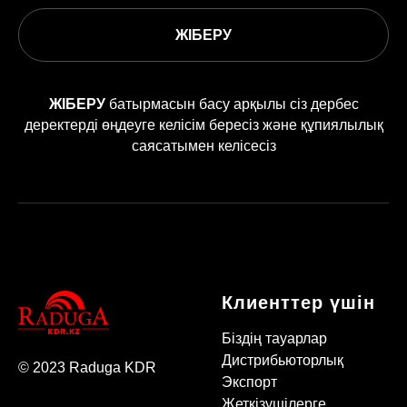
ЖІБЕРУ
ЖІБЕРУ
батырмасын басу арқылы сіз дербес
деректерді өңдеуге келісім бересіз және құпиялылық
саясатымен келісесіз
Клиенттер үшін
Біздің тауарлар
Дистрибьюторлық
© 2023 Raduga KDR
Экспорт
Жеткізушілерге