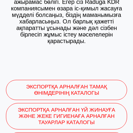
ажырамас бөлігі. Егер сіз Raduga KDR
компаниясымен өзара іс-қимыл жасауға
мүдделі болсаңыз, біздің маманымызға
хабарласыңыз. Ол барлық қажетті
ақпаратты ұсынады және дәл сізбен
бірлесіп жұмыс істеу мәселелерін
қарастырады.
ЭКСПОРТҚА АРНАЛҒАН ТАМАҚ
ӨНІМДЕРІНІҢ КАТАЛОГЫ
ЭКСПОРТҚА АРНАЛҒАН ҮЙ ЖИНАУҒА
ЖӘНЕ ЖЕКЕ ГИГИЕНАҒА АРНАЛҒАН
ТАУАРЛАР КАТАЛОГЫ