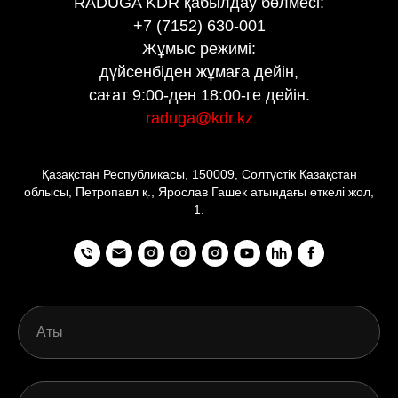
RADUGA KDR қабылдау бөлмесі:
+7 (7152) 630-001
Жұмыс режимі:
дүйсенбіден жұмаға дейін,
сағат 9:00-ден 18:00-ге дейін.
raduga@kdr.kz
Қазақстан Республикасы, 150009, Солтүстік Қазақстан
облысы, Петропавл қ., Ярослав Гашек атындағы өткелі жол,
1.