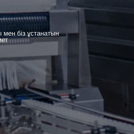
 мен біз ұстанатын
мет