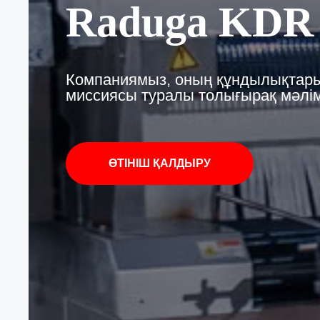
Raduga KDR
Компаниямыз, оның құндылықтары
миссиясы туралы толығырақ мәлі
ӨТІНІШ ҚАЛДЫРУ