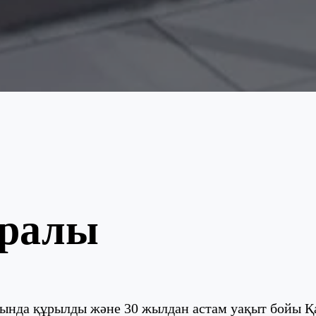
уралы
ында құрылды және 30 жылдан астам уақыт бойы Қ