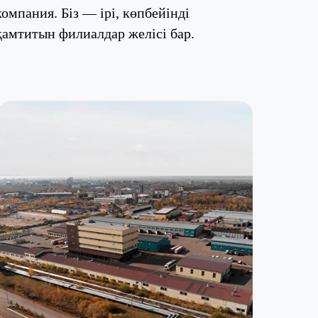
компания. Біз — ірі, көпбейінді
қамтитын филиалдар желісі бар.