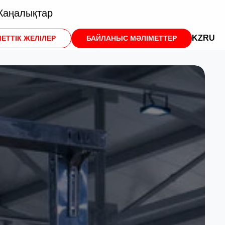
аңалықтар
KZ
RU
МЕТТІК ЖЕЛІЛЕР
БАЙЛАНЫС МӘЛІМЕТТЕР