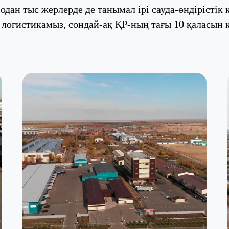
, одан тыс жерлерде де танымал ірі сауда-өндірістік 
к логистикамыз, сондай-ақ ҚР-ның тағы 10 қаласын 