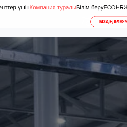
енттер үшін
Компания туралы
Білім беру
ECO
HR
Ж
БІЗДІҢ ӘЛЕУ