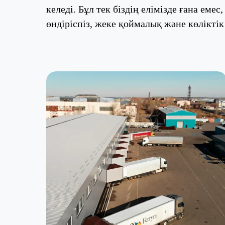
келеді. Бұл тек біздің елімізде ғана емес
өндіріспіз, жеке қоймалық және көлікті