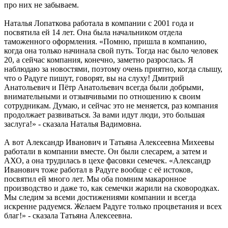
про них не забываем.
Наталья Лопаткова работала в компании с 2001 года и
посвятила ей 14 лет. Она была начальником отдела
таможенного оформления. «Помню, пришла в компанию,
когда она только начинала свой путь. Тогда нас было человек
20, а сейчас компания, конечно, заметно разрослась. Я
наблюдаю за новостями, поэтому очень приятно, когда слышу,
что о Радуге пишут, говорят, вы на слуху! Дмитрий
Анатольевич и Пётр Анатольевич всегда были добрыми,
внимательными и отзывчивыми по отношению к своим
сотрудникам. Думаю, и сейчас это не меняется, раз компания
продолжает развиваться. За вами идут люди, это большая
заслуга!» - сказала Наталья Вадимовна.
А вот Александр Иванович и Татьяна Алексеевна Михеевы
работали в компании вместе. Он были слесарем, а затем и
АХО, а она трудилась в цехе фасовки семечек. «Александр
Иванович тоже работал в Радуге вообще с её истоков,
посвятил ей много лет. Мы оба помним макаронное
производство и даже то, как семечки жарили на сковородках.
Мы следим за всеми достижениями компании и всегда
искренне радуемся. Желаем Радуге только процветания и всех
благ!» - сказала Татьяна Алексеевна.